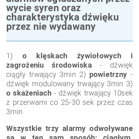
wycie syren oraz
charakterystyka dźwięku
przez nie wydawany
1)
o klęskach żywiołowych i
zagrożeniu środowiska
- dźwięk
ciągły trwający 3min
2)
powietrzny
-
dźwięk modulowany trwający 3min
3)
o skażeniach
- dźwięk trwający 10sek
z przerwami co 25-30 sek przez czas
3min
Wszystkie trzy alarmy odwoływane
są w ten sam sposób: ciągłym,